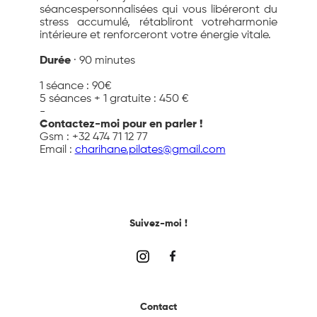
séancespersonnalisées qui vous libéreront du
stress accumulé, rétabliront votreharmonie
intérieure et renforceront votre énergie vitale.
Durée
· 90 minutes
1 séance : 90€
5 séances + 1 gratuite : 450 €
-
Contactez-moi pour en parler !
Gsm : +32 474 71 12 77
Email :
charihane.pilates@gmail.com
Suivez-moi !
Contact